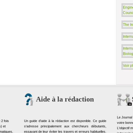
Engin
Counc
The In
Intern
Intern
Biolo
Voir p
Aide à la rédaction
Le Journal
 2 fois
Un guide d'aide à la rédaction est disponible. Ce guide
votre bonn
) et
s'adresse principalement aux chercheurs débutants,
L'objectif 
matiques,
essayant de leur éviter les travers et erreurs habituelles.