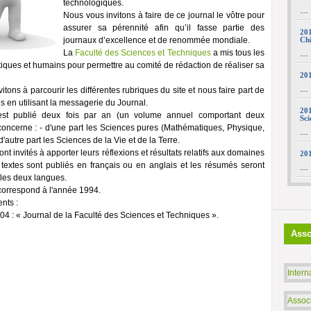
technologiques.
…
Nous vous invitons à faire de ce journal le vôtre pour
assurer sa pérennité afin qu’il fasse partie des
201
journaux d’excellence et de renommée mondiale.
Ch
La
Faculté des Sciences et Techniques
a mis tous les
…
iques et humains pour permettre au comité de rédaction de réaliser sa
201
…
itons à parcourir les différentes rubriques du site et nous faire part de
 en utilisant la messagerie du Journal.
201
est publié deux fois par an (un volume annuel comportant deux
Sci
oncerne : - d'une part les Sciences pures (Mathématiques, Physique,
…
 d'autre part les Sciences de la Vie et de la Terre.
nt invités à apporter leurs réflexions et résultats relatifs aux domaines
201
 textes sont publiés en français ou en anglais et les résumés seront
…
les deux langues.
correspond à l'année 1994.
nts :
4 : « Journal de la Faculté des Sciences et Techniques ».
Asso
Intern
Assoc