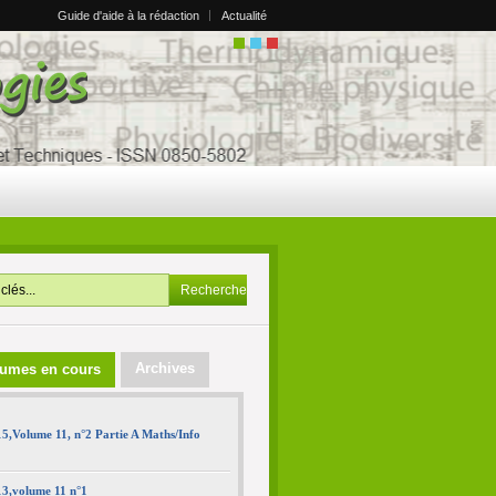
Guide d'aide à la rédaction
Actualité
Archives
umes en cours
5,Volume 11, n°2 Partie A Maths/Info
2007 Volume 5 N° 1
…
3,volume 11 n°1
2007 , Volume 5 N° 2