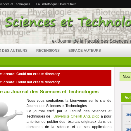
ciences et Techniques
La Bibliothèque Universitaire
X DES AUTEURS
RECENSIONS
ESPACE AUTEURS
r::create: Could not create directory
r::create: Could not create directory
e au Journal des Sciences et Technologies
Vol
Nous vous souhaitons la bienvenue sur le site du
Journal des Sciences et Technologies.
Ce journal édité par la Faculté des Sciences et
201
Techniques de l’
Université Cheikh Anta Diop
a pour
…
ambition de publier des résultats originaux dans les
domaines de la science et de ses applications
201