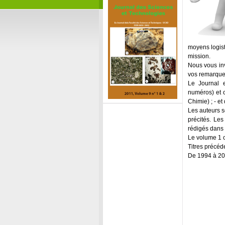
moyens logist
mission.
Nous vous inv
vos remarques
Le Journal 
numéros) et c
Chimie) ; - et
Les auteurs so
précités. Les
rédigés dans 
Le volume 1 
Titres précéde
De 1994 à 200