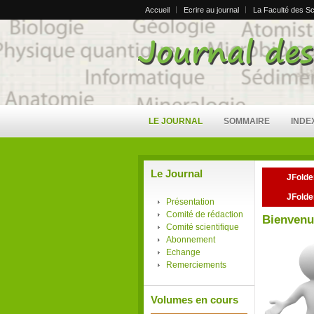
Accueil
Ecrire au journal
La Faculté des S
LE JOURNAL
SOMMAIRE
INDE
Le Journal
JFolde
JFolde
Présentation
Comité de rédaction
Bienvenu
Comité scientifique
Abonnement
Echange
Remerciements
Volumes en cours