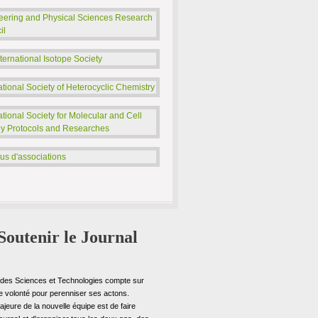
2004 , Volume 3 N° 1 et 2
eering and Physical Sciences Research
…
il
1998 Volume 2 N°2
…
ternational Isotope Society
1997 Volume 2 N°1
ational Society of Heterocyclic Chemistry
…
1994 Volume 0 N°1
ational Society for Molecular and Cell
…
gy Protocols and Researches
lus d'associations
Soutenir le Journal
 des Sciences et Technologies compte sur
e volonté pour perenniser ses actons.
majeure de la nouvelle équipe est de faire