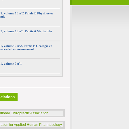
…
2, volume 10 n°2 Partie B Physique et
2009, volume 8 N°2
imie
…
2009 , Volume 8 N°1
2, volume 10 n°1 Partie A Maths/Info
…
2008 , Volume 7 N°2
1, volume 9 n°2, Partie E Geologie et
…
ences de l'environnement
2008 , Volume 7 N° 1
…
1, volume 9 n°1
2008 , Volume 6 N°2
…
2008 , Volume 6 N° 1
…
ciations
2006 , Volume 4 N° 2
…
ational Chiropractic Association
2006 , Volume 4 N° 1
…
iation for Applied Human Pharmacology